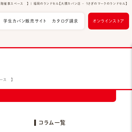
催事スペース 】 | 福岡のランドセル【大隈カバン店 – うさぎのマークのランドセル】
学生カバン販売サイト
カタログ請求
オンラインストア
ース 】
コラム一覧