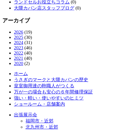
ランドセルお役立ちコラム
(0)
大隈カバン店スタッフブログ
(0)
アーカイブ
2026
(19)
2025
(30)
2024
(31)
2023
(46)
2022
(40)
2021
(40)
2020
(2)
ホーム
うさぎのマークと大隈カバンの歴史
皇室御用達の鞄職人がつくる
万が一の場合も安心の６年間修理保証
強い・軽い・使いやすいのヒミツ
ショールーム・店舗案内
出張展示会
福岡市・近郊
北九州市・近郊