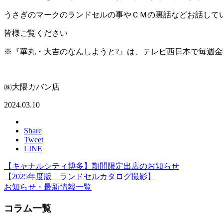
うさぎのマークのランドセルの事やＣＭの裏話などお話して
皆様ご覧ください
※『華丸・大吉のなんしようと?』は、テレビ西日本で毎週金曜日1
㈱大隈カバン店
2024.03.10
Share
Tweet
LINE
【キャナルシティ博多】期間限定出店のお知らせ
【2025年度版 ランドセルカタログ撮影】
お知らせ・最新情報一覧
コラム一覧