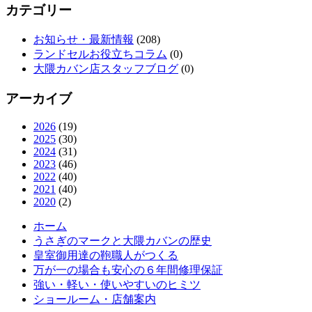
カテゴリー
お知らせ・最新情報
(208)
ランドセルお役立ちコラム
(0)
大隈カバン店スタッフブログ
(0)
アーカイブ
2026
(19)
2025
(30)
2024
(31)
2023
(46)
2022
(40)
2021
(40)
2020
(2)
ホーム
うさぎのマークと大隈カバンの歴史
皇室御用達の鞄職人がつくる
万が一の場合も安心の６年間修理保証
強い・軽い・使いやすいのヒミツ
ショールーム・店舗案内