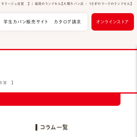
ラージュ佐賀 】 | 福岡のランドセル【大隈カバン店 – うさぎのマークのランドセル】
学生カバン販売サイト
カタログ請求
オンラインストア
佐賀 】
コラム一覧